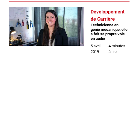
Inscrivez-vous à l'infolettre
Développement
de Carrière
Employeurs
Technicienne en
Publiez une offre d'emploi
génie mécanique, elle
a fait sa propre voie
en audio
5 avril
-
4 minutes
2019
à lire