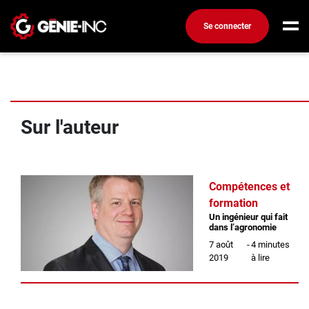
Éric Martel
Se connecter
Connexion
Créez un compte
Sur l'auteur
Emplois
Recherchez un emploi
Compagnies
Compétences et
formation
Ma boîte à outils
Un ingénieur qui fait
dans l’agronomie
Conseils carrière
7 août
-
4 minutes
Métiers
2019
à lire
Info génie
Nos chroniques