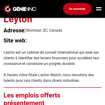
Se connecter
Leyton
Connexion
Créez un compte
Adresse:
Montreal, QC, Canada
Site web:
Emplois
Recherchez un emploi
Leyton est un cabinet de conseil international qui aide ses
Compagnies
clients à identifier des leviers financiers pour accélérer leur
croissance et construire un progrès durable.
Ma boîte à outils
A travers notre filiale Leyton Match, nous recrutons des
Conseils carrière
talents pour nos clients dans divers industries.
Métiers
Info génie
Les emplois offerts
Nos chroniques
présentement