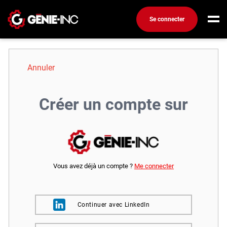
Se connecter
Connexion
Créez un compte
Annuler
Emplois
Créer un compte sur
Recherchez un emploi
Compagnies
Ma boîte à outils
Vous avez déjà un compte ?
Me connecter
Conseils carrière
Métiers
Info génie
Continuer avec LinkedIn
Nos chroniques