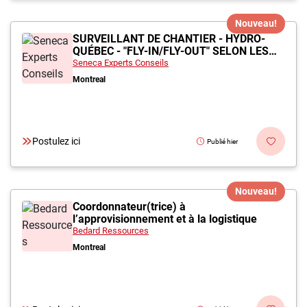
Nouveau!
SURVEILLANT DE CHANTIER - HYDRO-
QUÉBEC - "FLY-IN/FLY-OUT" SELON LES
AFFECTATIONS
Seneca Experts Conseils
Montreal
Postulez ici
Publié hier
Nouveau!
Coordonnateur(trice) à
l’approvisionnement et à la logistique
Bedard Ressources
Montreal