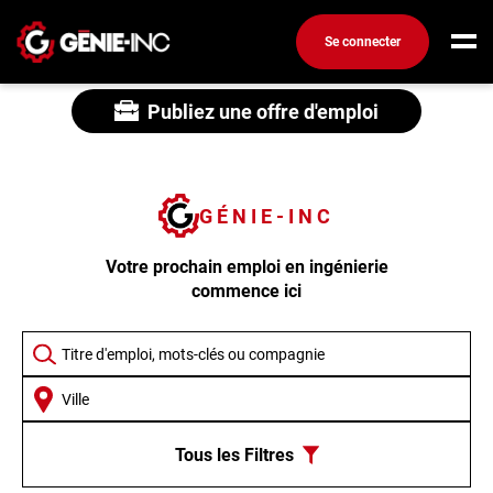
Se connecter
Connexion
Publiez une offre d'emploi
Créez un compte
Emplois
GÉNIE-INC
Recherchez un emploi
Votre prochain emploi en ingénierie
Compagnies
commence ici
Ma boîte à outils
Conseils carrière
Métiers
Info génie
Tous les Filtres
Nos chroniques