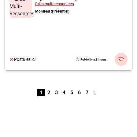
Extra multi-ressources
Montreal (Présentiel)
Postulez ici
Publié il y a 21 jours
1
2
3
4
5
6
7