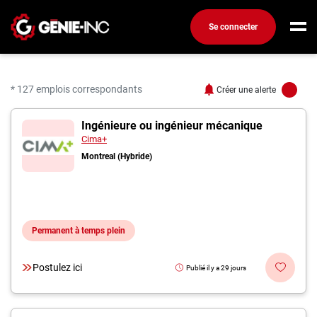
Se connecter
Connexion
Créez un compte
* 127 emplois correspondants
Créer une alerte
127 offres pour "Ingénie
Ingénieure ou ingénieur mécanique
Emplois
Cima+
Recherchez un emploi
Montreal (Hybride)
Compagnies
Ma boîte à outils
Permanent à temps plein
Conseils carrière
Métiers
Postulez ici
Publié il y a 29 jours
Info génie
Nos chroniques