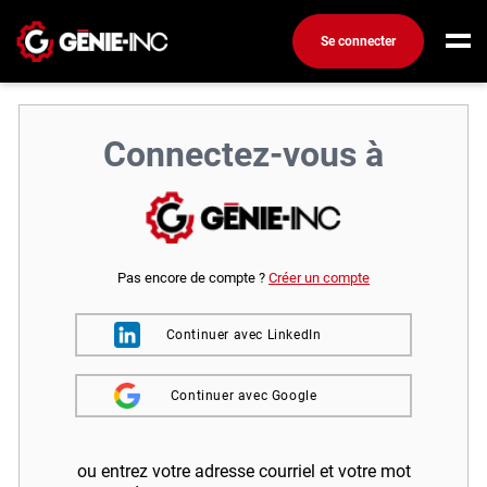
Se connecter
Connexion
Créez un compte
Connectez-vous à
Emplois
Recherchez un emploi
Compagnies
Pas encore de compte ?
Créer un compte
Ma boîte à outils
Continuer avec LinkedIn
Conseils carrière
Continuer avec Google
Métiers
Info génie
Nos chroniques
ou entrez votre adresse courriel et votre mot