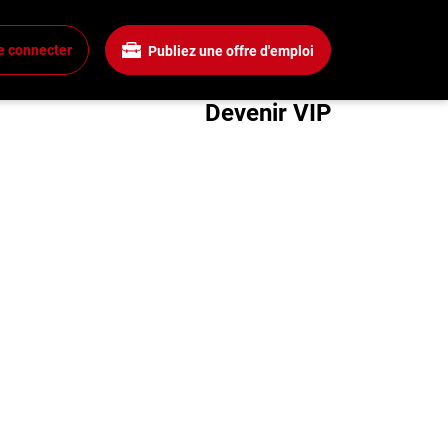
Recherchez
e connecter
Publiez une offre d'emploi
xion
Devenir VIP
 un compte
mplois
rchez un emploi
gnies
a boîte à outils
ls carrière
s
énie
hroniques