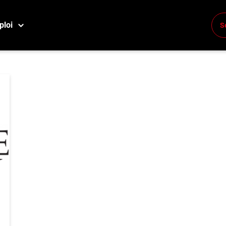
reprise
ploi
S
Conne
Créez
E
Reche
Compa
M
Consei
Métier
Info g
Nos c