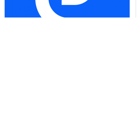
Enoline
2150 Rue Pierre-Louis-Le Tourneux
ENOLINE conçoit, installe et entretient des lignes
d'emballage aux États-Unis et au Canada,
principalement pour les industries alimentaires et des
boissons.