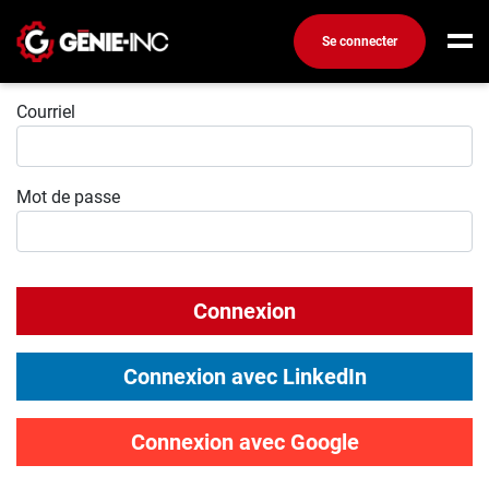
Se connecter
Connexion
Connexion
Courriel
Créez un compte
Mot de passe
Emplois
Recherchez un emploi
Compagnies
Connexion
Ma boîte à outils
Conseils carrière
Connexion avec LinkedIn
Métiers
Info génie
Connexion avec Google
Nos chroniques