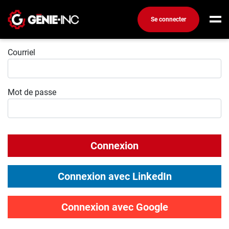
Se connecter
Connexion
Connexion
Courriel
Créez un compte
Mot de passe
Emplois
Recherchez un emploi
Compagnies
Connexion
Ma boîte à outils
Conseils carrière
Connexion avec LinkedIn
Métiers
Info génie
Connexion avec Google
Nos chroniques