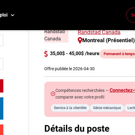
ploi
S
Technicien de se
Conne
Randstad Canada
Créez
Montreal (Présentiel)
35,00$ - 45,00$ /heure
Permanent à temps 
E
Reche
Offre publiée le 2026-04-30
Compa
Connectez-
Compétences recherchées —
M
comparer avec votre profil
Consei
Service à la clientèle
Génie mécanique
Lect
Métier
Info g
Détails du poste
Nos c