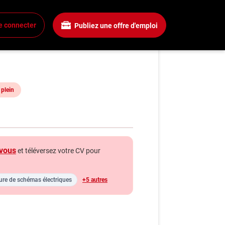
e connecter
Publiez une offre d'emploi
rvice mecanique
xion
 un compte
plein
mplois
rchez un emploi
gnies
vous
et téléversez votre CV pour
a boîte à outils
ls carrière
ure de schémas électriques
+5 autres
s
énie
hroniques