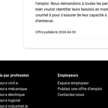
l'emploi. Nous demandons à toutes les p
bien vouloir identifier leurs besoins en m
courriel à pour s'assurer de leur capacité 
d'entrevue.
Offre publiée le 2026-04-30
s par profession
Employeurs
ur.e civil.e
Espace employeur
eur.e mécanique
Publiez une offre d'emploi
eur.e électrique
Contactez-nous
ur.e logiciel
ur.e industriel.le