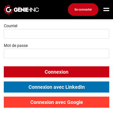
Se connecter
Connexion
Connexion
Courriel
Créez un compte
Mot de passe
Emplois
Recherchez un emploi
Compagnies
Connexion
Ma boîte à outils
Conseils carrière
Connexion avec LinkedIn
Métiers
Info génie
Connexion avec Google
Nos chroniques