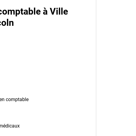
ez-vous à l'infolettre
omptable à Ville
coln
mployeurs
z une offre d'emploi
ien comptable
amédicaux