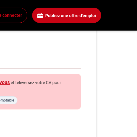
e connecter
Publiez une offre d'emploi
cien comptable
xion
 un compte
mplois
rchez un emploi
gnies
vous
et téléversez votre CV pour
a boîte à outils
omptable
ls carrière
s
énie
hroniques