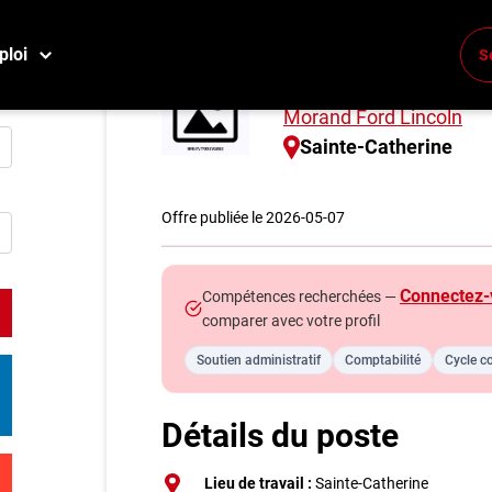
ploi
S
Commis / Techni
Conne
Morand Ford Lincoln
Créez
Sainte-Catherine
E
Offre publiée le 2026-05-07
Reche
Compa
Connectez-
Compétences recherchées —
comparer avec votre profil
M
Soutien administratif
Comptabilité
Cycle c
Consei
Métier
Détails du poste
Info g
Nos c
Lieu de travail :
Sainte-Catherine