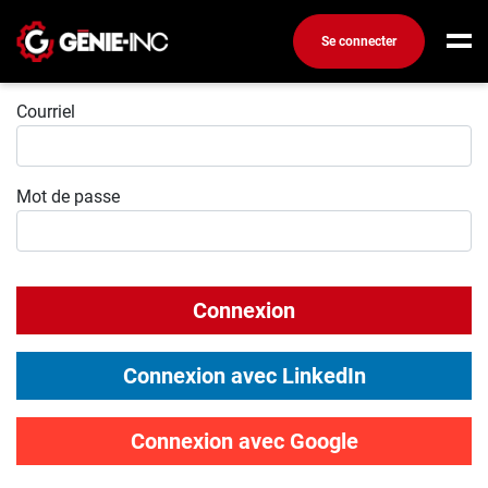
Se connecter
Connexion
Connexion
Courriel
Créez un compte
Mot de passe
Emplois
Recherchez un emploi
Compagnies
Connexion
Ma boîte à outils
Conseils carrière
Connexion avec LinkedIn
Métiers
Info génie
Connexion avec Google
Nos chroniques