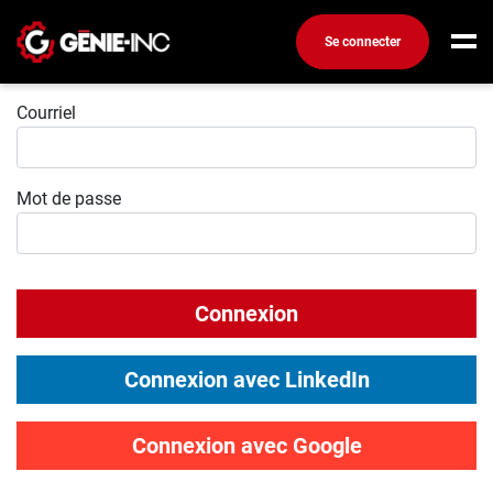
Se connecter
Connexion
Connexion
Courriel
Créez un compte
Mot de passe
Emplois
Recherchez un emploi
Compagnies
Connexion
Ma boîte à outils
Conseils carrière
Connexion avec LinkedIn
Métiers
Info génie
Connexion avec Google
Nos chroniques