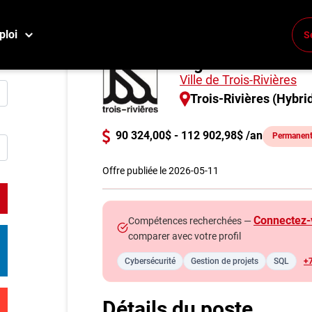
ploi
S
Ingénieur.e infor
Conne
Ville de Trois-Rivières
Créez
Trois-Rivières (Hybri
E
90 324,00$ - 112 902,98$ /an
Permanent
Reche
Compa
Offre publiée le 2026-05-11
M
Connectez-
Compétences recherchées —
Consei
comparer avec votre profil
Métier
Cybersécurité
Gestion de projets
SQL
+7
Info g
Nos c
Détails du poste