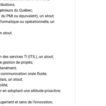
ributions;
ngénieurs du Québec;
P du PMI ou équivalent), un atout;
nformatique ou opérationnelle, un
n atout.
des services TI (ITIL), un atout;
 gestion de projets;
ultanément;
t communication orale fluide;
ais, un atout;
lité;
r en adoptant une attitude proactive;
 jugement et sens de l’innovation;