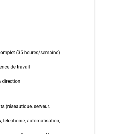
ez-vous à l'infolettre
mployeurs
z une offre d'emploi
complet (35 heures/semaine)
ence de travail
a direction
ts (réseautique, serveur,
, téléphonie, automatisation,