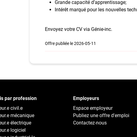
Grande capacité d’apprentissage;
Intérêt marqué pour les nouvelles tech
Envoyez votre CV via Génie-inc.
Offre publiée le 2026-05-11
s par profession
Employeurs
ur.e civil.e
Espace employeur
eur.e mécanique
Publiez une offre d'emploi
eur.e électrique
Contactez-nous
ur.e logiciel