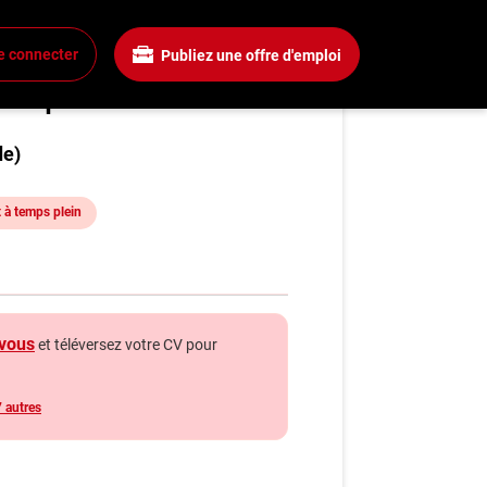
e connecter
Publiez une offre d'emploi
matique
xion
 un compte
de)
mplois
 à temps plein
rchez un emploi
gnies
a boîte à outils
vous
et téléversez votre CV pour
ls carrière
s
 autres
énie
hroniques