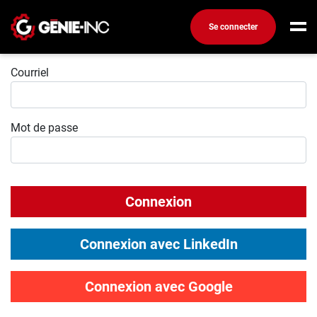
Se connecter
Connexion
Connexion
Courriel
Créez un compte
Mot de passe
Emplois
Recherchez un emploi
Compagnies
Connexion
Ma boîte à outils
Conseils carrière
Connexion avec LinkedIn
Métiers
Info génie
Connexion avec Google
Nos chroniques