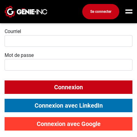
Se connecter
Connexion
Connexion
Courriel
Créez un compte
Mot de passe
Emplois
Recherchez un emploi
Compagnies
Connexion
Ma boîte à outils
Conseils carrière
Connexion avec LinkedIn
Métiers
Info génie
Connexion avec Google
Nos chroniques