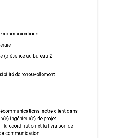
ez-vous à l'infolettre
mployeurs
z une offre d'emploi
Télécommunications
nergie
ide (présence au bureau 2
sibilité de renouvellement
élécommunications, notre client dans
un(e) ingénieur(e) de projet
, la coordination et la livraison de
s de communication.