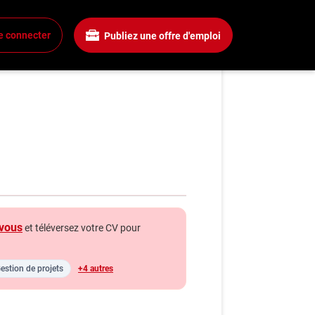
e connecter
Publiez une offre d'emploi
ue OIQ et Projets
xion
 un compte
mplois
rchez un emploi
gnies
a boîte à outils
vous
et téléversez votre CV pour
ls carrière
s
estion de projets
+4 autres
énie
hroniques