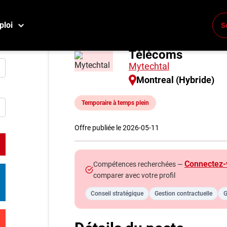
ploi
S
Ingénieur Électriq
Conne
Télécoms
Créez
Mytechtal
Montreal (Hybride)
E
Temporaire à temps plein
Reche
Compa
Offre publiée le 2026-05-11
M
Connectez-
Compétences recherchées —
Consei
comparer avec votre profil
Métier
Conseil stratégique
Gestion contractuelle
G
Info g
Nos c