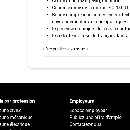
Certification PMP (PMI), un atout.
Connaissance de la norme ISO 14001 e
Bonne compréhension des enjeux tec
environnementaux et sociopolitiques.
Expérience en projets de réseaux auto
Excellente maîtrise du français, tant à l'
Offre publiée le 2026-05-11
s par profession
Employeurs
ur.e civil.e
Espace employeur
eur.e mécanique
Publiez une offre d'emploi
eur.e électrique
Contactez-nous