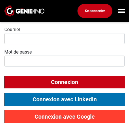
Se connecter
Connexion
Connexion
Courriel
Créez un compte
Mot de passe
Emplois
Recherchez un emploi
Compagnies
Connexion
Ma boîte à outils
Conseils carrière
Connexion avec LinkedIn
Métiers
Info génie
Connexion avec Google
Nos chroniques