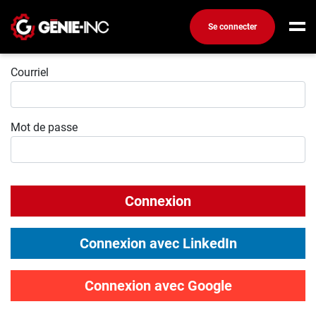
Se connecter
Connexion
Connexion
Courriel
Créez un compte
Mot de passe
Emplois
Recherchez un emploi
Compagnies
Connexion
Ma boîte à outils
Conseils carrière
Connexion avec LinkedIn
Métiers
Info génie
Connexion avec Google
Nos chroniques