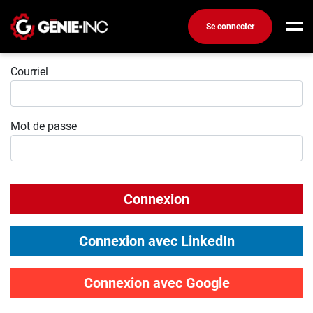
Se connecter
Connexion
Connexion
Courriel
Créez un compte
Mot de passe
Emplois
Recherchez un emploi
Compagnies
Connexion
Ma boîte à outils
Conseils carrière
Connexion avec LinkedIn
Métiers
Info génie
Connexion avec Google
Nos chroniques