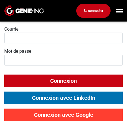
Se connecter
Connexion
Connexion
Courriel
Créez un compte
Mot de passe
Emplois
Recherchez un emploi
Compagnies
Connexion
Ma boîte à outils
Conseils carrière
Connexion avec LinkedIn
Métiers
Info génie
Connexion avec Google
Nos chroniques