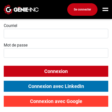
Se connecter
Connexion
Connexion
Courriel
Créez un compte
Mot de passe
Emplois
Recherchez un emploi
Compagnies
Connexion
Ma boîte à outils
Conseils carrière
Connexion avec LinkedIn
Métiers
Info génie
Connexion avec Google
Nos chroniques