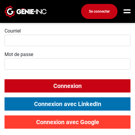
Se connecter
Connexion
Connexion
Courriel
Créez un compte
Mot de passe
Emplois
Recherchez un emploi
Compagnies
Connexion
Ma boîte à outils
Conseils carrière
Connexion avec LinkedIn
Métiers
Info génie
Connexion avec Google
Nos chroniques