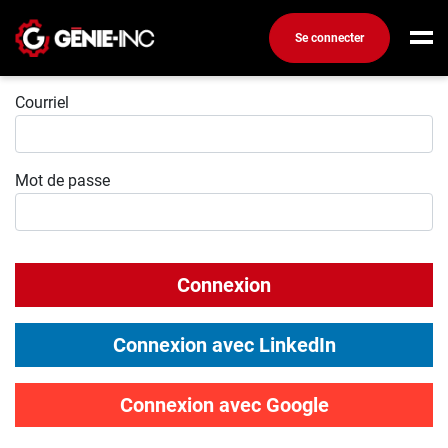
Se connecter
Connexion
Connexion
Courriel
Créez un compte
Mot de passe
Emplois
Recherchez un emploi
Compagnies
Connexion
Ma boîte à outils
Conseils carrière
Connexion avec LinkedIn
Métiers
Info génie
Connexion avec Google
Nos chroniques