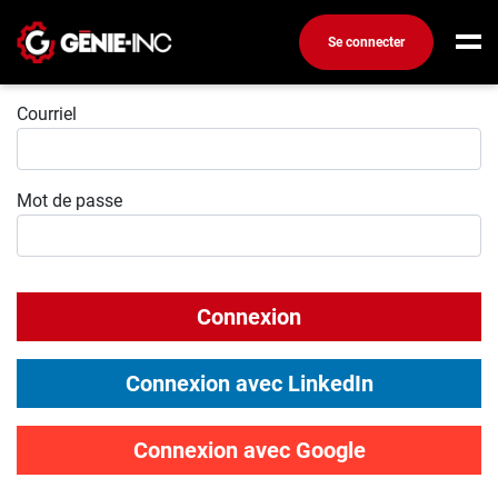
Se connecter
Connexion
Connexion
Courriel
Créez un compte
Mot de passe
Emplois
Recherchez un emploi
Compagnies
Connexion
Ma boîte à outils
Conseils carrière
Connexion avec LinkedIn
Métiers
Info génie
Connexion avec Google
Nos chroniques