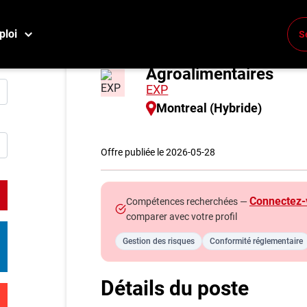
ploi
S
Ingénieure ou Ingénie
Conne
Agroalimentaires
Créez
EXP
Montreal (Hybride)
E
Reche
Offre publiée le 2026-05-28
Compa
Connectez-
Compétences recherchées —
M
comparer avec votre profil
Consei
Gestion des risques
Conformité réglementaire
Métier
Info g
Détails du poste
Nos c