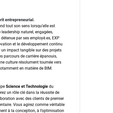
ez-vous à l'infolettre
mployeurs
prit entrepreneurial.
z une offre d'emploi
nd tout son sens lorsqu’elle est
 leadership naturel, engagées,
t détenue par ses employé.es, EXP
nnovation et le développement continu
 un impact tangible sur des projets
s parcours de carrière épanouis,
une culture résolument tournée vers
 notamment en matière de BIM.
uipe
Science et Technologie
du
rez un rôle clé dans la réussite de
laboration avec des clients de premier
ntaire. Vous agirez comme véritable
ent à la conception, à l’optimisation