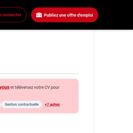
e connecter
Publiez une offre d'emploi
ur Senior, Procédés
xion
 un compte
mplois
rchez un emploi
gnies
vous
et téléversez votre CV pour
a boîte à outils
ls carrière
Gestion contractuelle
+7 autres
s
énie
hroniques