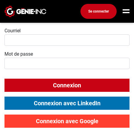
Se connecter
Connexion
Connexion
Courriel
Créez un compte
Mot de passe
Emplois
Recherchez un emploi
Compagnies
Connexion
Ma boîte à outils
Conseils carrière
Connexion avec LinkedIn
Métiers
Info génie
Connexion avec Google
Nos chroniques