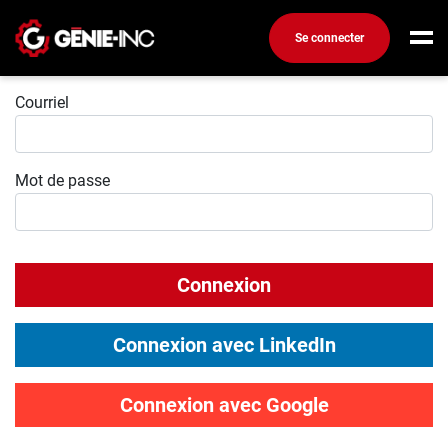
Se connecter
Connexion
Connexion
Courriel
Créez un compte
Mot de passe
Emplois
Recherchez un emploi
Compagnies
Connexion
Ma boîte à outils
Conseils carrière
Connexion avec LinkedIn
Métiers
Info génie
Connexion avec Google
Nos chroniques