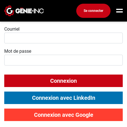
Se connecter
Connexion
Connexion
Courriel
Créez un compte
Mot de passe
Emplois
Recherchez un emploi
Compagnies
Connexion
Ma boîte à outils
Conseils carrière
Connexion avec LinkedIn
Métiers
Info génie
Connexion avec Google
Nos chroniques