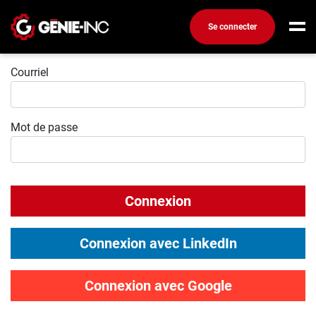
Se connecter
Connexion
Connexion
Courriel
Créez un compte
Mot de passe
Emplois
Recherchez un emploi
Compagnies
Connexion
Ma boîte à outils
Conseils carrière
Connexion avec LinkedIn
Métiers
Info génie
Connexion avec Google
Nos chroniques