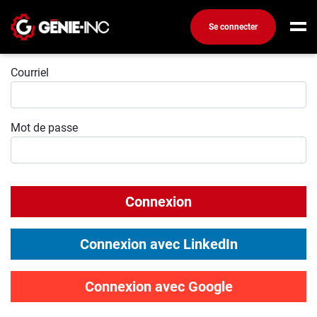
Se connecter
Connexion
Connexion
Courriel
Créez un compte
Mot de passe
Emplois
Recherchez un emploi
Compagnies
Connexion
Ma boîte à outils
Conseils carrière
Connexion avec LinkedIn
Métiers
Info génie
Connexion avec Google
Nos chroniques