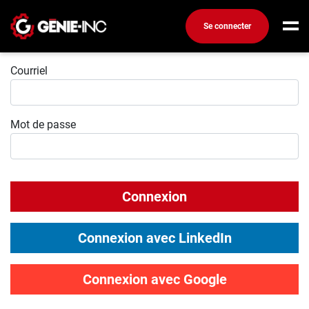
Se connecter
Connexion
Connexion
Courriel
Créez un compte
Mot de passe
Emplois
Recherchez un emploi
Compagnies
Connexion
Ma boîte à outils
Conseils carrière
Connexion avec LinkedIn
Métiers
Info génie
Connexion avec Google
Nos chroniques