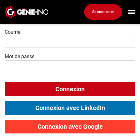
Se connecter
Connexion
Connexion
Courriel
Créez un compte
Mot de passe
Emplois
Recherchez un emploi
Compagnies
Connexion
Ma boîte à outils
Conseils carrière
Connexion avec LinkedIn
Métiers
Info génie
Connexion avec Google
Nos chroniques