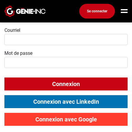
Se connecter
Connexion
Connexion
Courriel
Créez un compte
Mot de passe
Emplois
Recherchez un emploi
Compagnies
Connexion
Ma boîte à outils
Conseils carrière
Connexion avec LinkedIn
Métiers
Info génie
Connexion avec Google
Nos chroniques