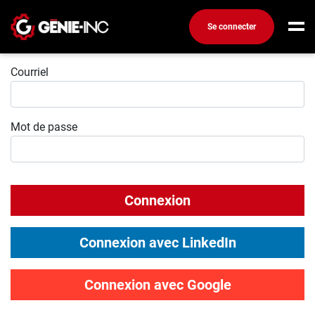
Se connecter
Connexion
Connexion
Courriel
Créez un compte
Mot de passe
Emplois
Recherchez un emploi
Compagnies
Connexion
Ma boîte à outils
Conseils carrière
Connexion avec LinkedIn
Métiers
Info génie
Connexion avec Google
Nos chroniques