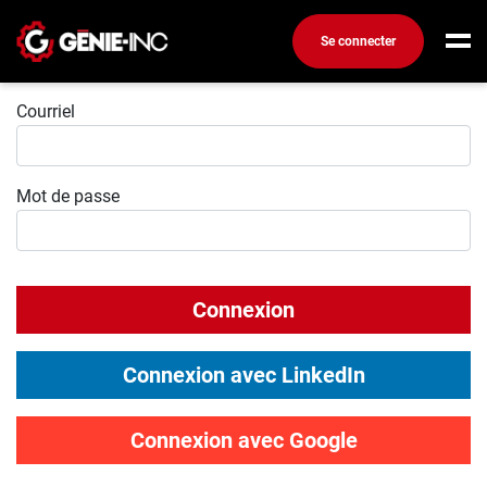
Se connecter
Connexion
Connexion
Courriel
Créez un compte
Mot de passe
Emplois
Recherchez un emploi
Compagnies
Connexion
Ma boîte à outils
Conseils carrière
Connexion avec LinkedIn
Métiers
Info génie
Connexion avec Google
Nos chroniques