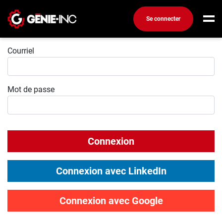
Se connecter
Connexion
Connexion
Courriel
Créez un compte
Mot de passe
Emplois
Recherchez un emploi
Compagnies
Connexion
Ma boîte à outils
Conseils carrière
Connexion avec LinkedIn
Métiers
Info génie
Connexion avec Google
Nos chroniques