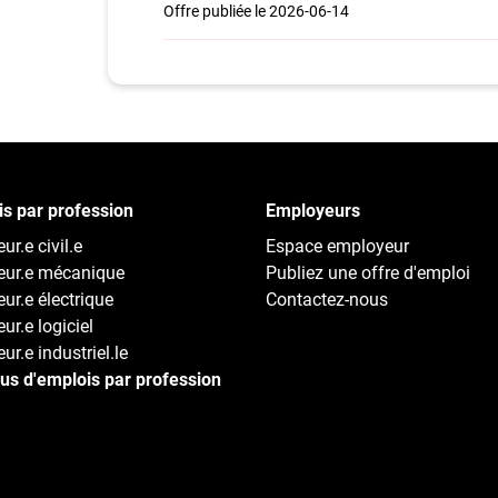
Offre publiée le 2026-06-14
s par profession
Employeurs
ur.e civil.e
Espace employeur
eur.e mécanique
Publiez une offre d'emploi
eur.e électrique
Contactez-nous
ur.e logiciel
ur.e industriel.le
lus d'emplois par profession