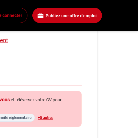
e connecter
Publiez une offre d'emploi
 sénior, Centre de
xion
 un compte
lent
mplois
rchez un emploi
gnies
a boîte à outils
vous
et téléversez votre CV pour
ls carrière
s
mité réglementaire
+5 autres
énie
hroniques