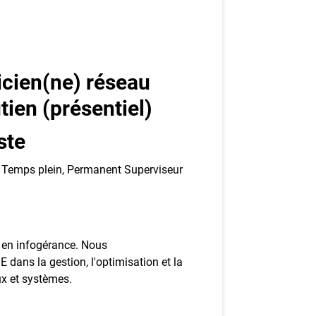
ez-vous à l'infolettre
mployeurs
z une offre d'emploi
icien(ne) réseau
tien (présentiel)
ste
 : Temps plein, Permanent Superviseur
e en infogérance. Nous
dans la gestion, l'optimisation et la
ux et systèmes.