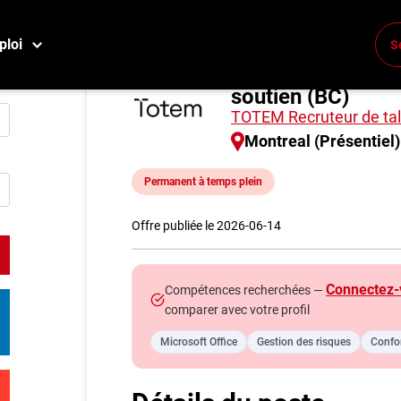
ploi
S
Technicien réseau
Conne
soutien (BC)
Créez
TOTEM Recruteur de ta
Montreal (Présentiel)
E
Permanent à temps plein
Reche
Compa
Offre publiée le 2026-06-14
M
Connectez-
Compétences recherchées —
Consei
comparer avec votre profil
Métier
Microsoft Office
Gestion des risques
Confor
Info g
Nos c