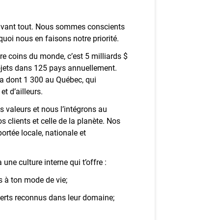
ez-vous à l'infolettre
t avant tout. Nous sommes conscients
mployeurs
quoi nous en faisons notre priorité.
z une offre d'emploi
e coins du monde, c’est 5 milliards $
rojets dans 125 pays annuellement.
a dont 1 300 au Québec, qui
et d’ailleurs.
s valeurs et nous l’intégrons au
s clients et celle de la planète. Nos
portée locale, nationale et
 une culture interne qui t’offre :
és à ton mode de vie;
perts reconnus dans leur domaine;