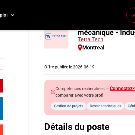
ploi
S
Ingénieur(e) char
Conne
mécanique - Indus
Créez
Tetra Tech
Montreal
E
Reche
Offre publiée le 2026-06-19
Compa
Connectez-
Compétences recherchées —
M
comparer avec votre profil
Consei
Gestion de projets
Dessins techniques
Gén
Métier
Info g
Détails du poste
Nos c