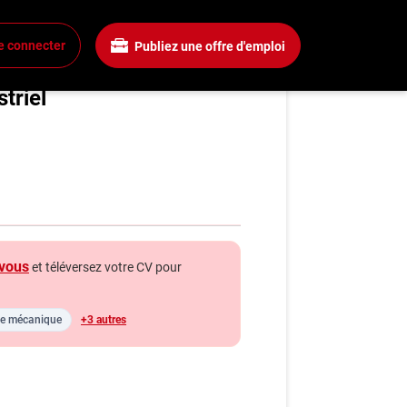
e connecter
Publiez une offre d'emploi
gé(e) de projets
xion
triel
 un compte
mplois
rchez un emploi
gnies
vous
et téléversez votre CV pour
a boîte à outils
ls carrière
ie mécanique
+3 autres
s
énie
hroniques