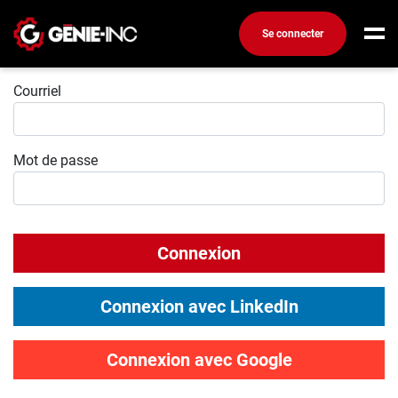
Se connecter
Connexion
Connexion
Courriel
Créez un compte
Mot de passe
Emplois
Recherchez un emploi
Compagnies
Connexion
Ma boîte à outils
Conseils carrière
Connexion avec LinkedIn
Métiers
Info génie
Connexion avec Google
Nos chroniques