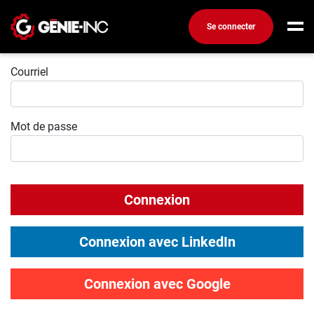
Se connecter
Connexion
Connexion
Courriel
Créez un compte
Mot de passe
Emplois
Recherchez un emploi
Compagnies
Connexion
Ma boîte à outils
Conseils carrière
Connexion avec LinkedIn
Métiers
Info génie
Connexion avec Google
Nos chroniques