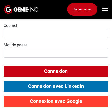
Se connecter
Connexion
Connexion
Courriel
Créez un compte
Mot de passe
Emplois
Recherchez un emploi
Compagnies
Connexion
Ma boîte à outils
Conseils carrière
Connexion avec LinkedIn
Métiers
Info génie
Connexion avec Google
Nos chroniques