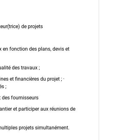
ez-vous à l'infolettre
mployeurs
ur(trice) de projets
z une offre d'emploi
ux en fonction des plans, devis et
alité des travaux ;
nes et financières du projet ; ·
s ;
t des fournisseurs
antier et participer aux réunions de
multiples projets simultanément.