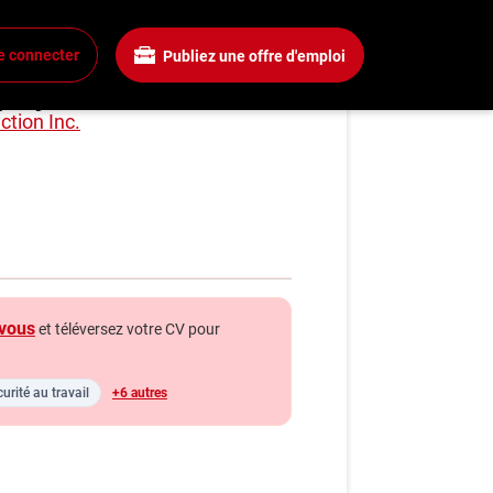
e connecter
Publiez une offre d'emploi
projets
xion
tion Inc.
 un compte
mplois
rchez un emploi
gnies
vous
et téléversez votre CV pour
a boîte à outils
ls carrière
urité au travail
+6 autres
s
énie
hroniques