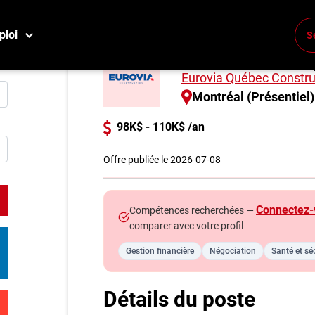
ploi
S
Directeur·rice de 
Conne
Eurovia Québec Construc
Créez
Montréal (Présentiel)
98K$ - 110K$ /an
E
Reche
Offre publiée le 2026-07-08
Compa
Connectez-
Compétences recherchées —
M
comparer avec votre profil
Consei
Gestion financière
Négociation
Santé et séc
Métier
Info g
Détails du poste
Nos c