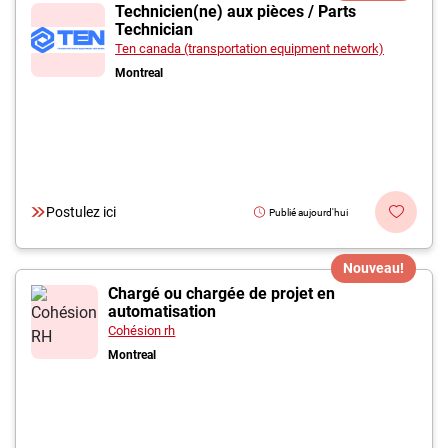
Inscrivez-vous à l'infolettre
Technicien(ne) aux pièces / Parts
Technician
Ten canada (transportation equipment network)
Employeurs
Montreal
Publiez une offre d'emploi
Postulez ici
Publié aujourd'hui
Nouveau!
Chargé ou chargée de projet en
automatisation
Cohésion rh
Montreal