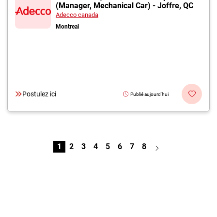
(Manager, Mechanical Car) - Joffre, QC
Adecco canada
Montreal
Postulez ici
Publié aujourd'hui
1
2
3
4
5
6
7
8