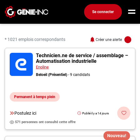
Se connecter
Connexion
Créez un compte
* 1021 emplois correspondants
Créer une alerte
1021 offres d'emploi
Technicien.ne de service / assemblage –
Emplois
Automatisation industrielle
Recherchez un emploi
Enoline
Beloeil (Présentiel)
- 9 candidats
Compagnies
Ma boîte à outils
Permanent à temps plein
Conseils carrière
Postulez ici
Publié il y a 14 jours
Métiers
571 personnes ont consulté cette offre
Info génie
Nos chroniques
Nouveau!