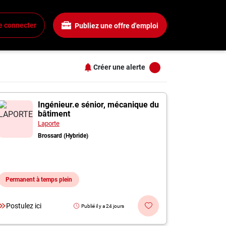
Salaire
Tous les filtres
e connecter
Publiez une offre d'emploi
Tous les salaires
+
15$ + / heure
25$ + / heure
Créer une alerte
35$ + / heure
+
45$ + / heure
s
âtiment" à Brossard
55$ + / heure
Ingénieur.e sénior, mécanique du
bâtiment
+
Laporte
Brossard (Hybride)
+
Permanent à temps plein
+
Postulez ici
Publié il y a 24 jours