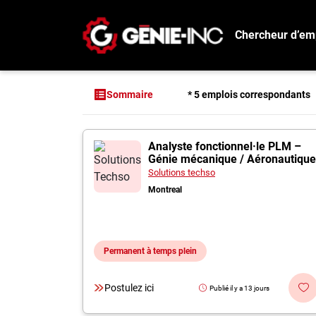
Chercheur d’em
Connexion
Créez un compte
* 5 emplois correspondants
Sommaire
Emplois
5 offres pour "An
Analyste fonctionnel·le PLM –
Recherchez un emploi
Génie mécanique / Aéronautique
Compagnies
Solutions techso
Montreal
Ma boîte à outils
Conseils carrière
Permanent à temps plein
Métiers
Info génie
Postulez ici
Publié il y a 13 jours
Nos chroniques