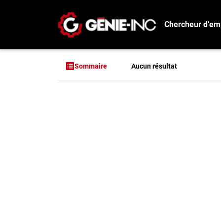
Chercheur d’em
Connexion
Créez un compte
Aucun résultat
Sommaire
Emplois
Aucun résultat po
Recherchez un emploi
Compagnies
Ma boîte à outils
Conseils carrière
Métiers
Info génie
Nos chroniques