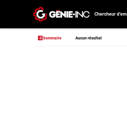
Chercheur d’em
Connexion
Créez un compte
Aucun résultat
Sommaire
Emplois
Aucun résultat pou
Recherchez un emploi
Compagnies
Ma boîte à outils
Conseils carrière
Métiers
Info génie
Nos chroniques